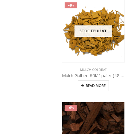
-4%
STOC EPUIZAT
MULCH COLORAT
Mulch Galben 60l/ 1palet (48 buc)
READ MORE
-6%