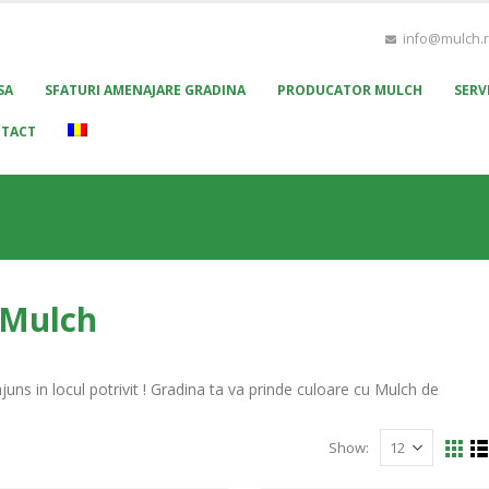
info@mulch.
SA
SFATURI AMENAJARE GRADINA
PRODUCATOR MULCH
SERVI
TACT
 Mulch
ajuns in locul potrivit ! Gradina ta va prinde culoare cu Mulch de
Show: