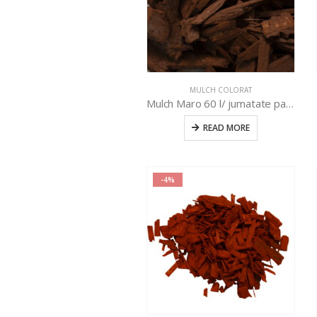
MULCH COLORAT
Mulch Maro 60 l/ jumatate palet(24 buc)
READ MORE
-4%