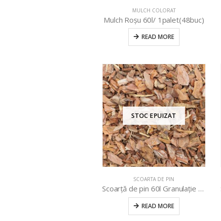
MULCH COLORAT
Mulch Roșu 60l/ 1palet(48buc)
READ MORE
STOC EPUIZAT
SCOARTA DE PIN
Scoarță de pin 60l Granulație 0-25/ 1 palet(48 buc)
READ MORE