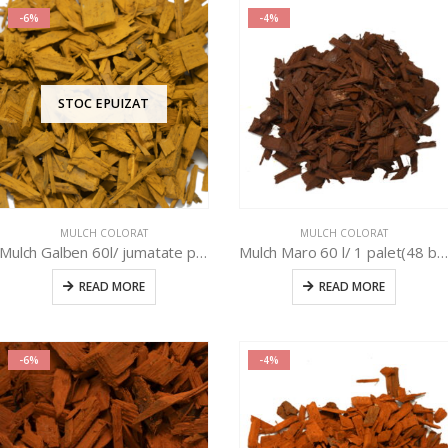
-6%
-4%
STOC EPUIZAT
MULCH COLORAT
MULCH COLORAT
Mulch Galben 60l/ jumatate palet (24buc)
Mulch Maro 60 l/ 1 palet(48 buc)
READ MORE
READ MORE
-6%
-4%