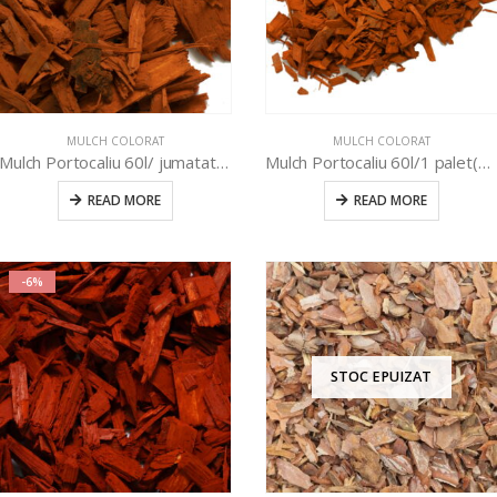
MULCH COLORAT
MULCH COLORAT
Mulch Portocaliu 60l/ jumatate palet(24 buc)
Mulch Portocaliu 60l/1 palet(48 buc)
READ MORE
READ MORE
-6%
STOC EPUIZAT