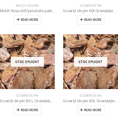
MULCH COLORAT
SCOARTA DE PIN
Mulch Roșu 60l/jumatate palet (24buc)
Scoarță de pin 60l Granulație 0-25/ 1 palet(24 buc)
READ MORE
READ MORE
STOC EPUIZAT
STOC EPUIZAT
SCOARTA DE PIN
SCOARTA DE PIN
Scoarță de pin 80 L Granulație 25-60/ 1palet(39buc)
Scoarță de pin 80L Granulație 25-60/ 1palet(20buc)
READ MORE
READ MORE