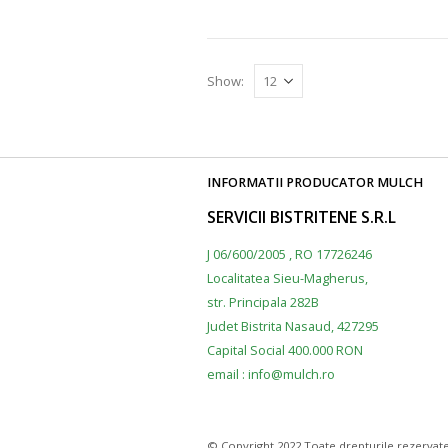
Show:
INFORMATII PRODUCATOR MULCH
SERVICII BISTRITENE S.R.L
J 06/600/2005 , RO 17726246
Localitatea Sieu-Magherus,
str. Principala 282B
Judet Bistrita Nasaud, 427295
Capital Social 400.000 RON
email : info@mulch.ro
© Copyright 2022 Toate drepturile rezervate