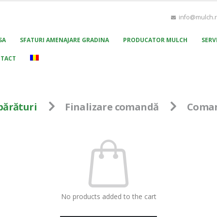
info@mulch.
SA
SFATURI AMENAJARE GRADINA
PRODUCATOR MULCH
SERVI
TACT
părături
Finalizare comandă
Coman
No products added to the cart