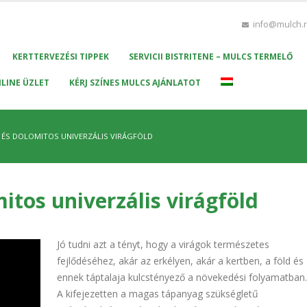
info@mulch.
KERTTERVEZÉSI TIPPEK
SERVICII BISTRITENE – MULCS TERMELŐ
LINE ÜZLET
KÉRJ SZÍNES MULCS AJÁNLATOT
S ÉS DOLOMITOS UNIVERZÁLIS VIRÁGFÖLD
mitos univerzális virágföld
Jó tudni azt a tényt, hogy a virágok természetes
fejlődéséhez, akár az erkélyen, akár a kertben, a föld és
ennek táptalaja kulcstényező a növekedési folyamatban.
A kifejezetten a magas tápanyag szükségletű