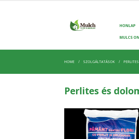
HONLAP
MULCS ON
HOME
SZOLGÁLTATÁSOK
PERLITE
Perlites és dolo