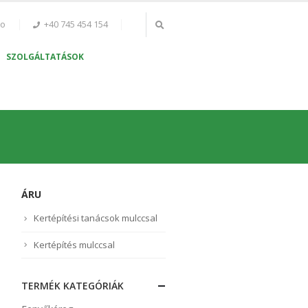
ro
+40 745 454 154
SZOLGÁLTATÁSOK
ÁRU
Kertépítési tanácsok mulccsal
Kertépítés mulccsal
TERMÉK KATEGÓRIÁK