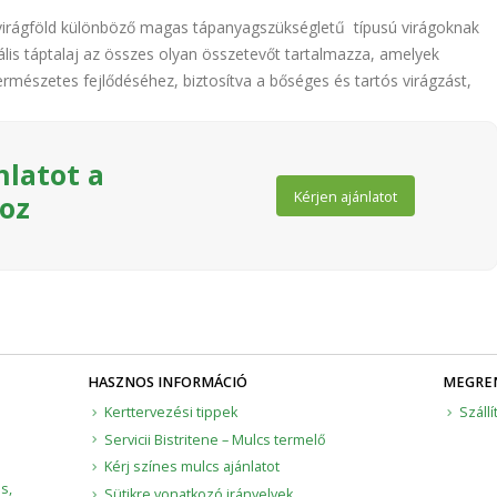
s virágföld különböző magas tápanyagszükségletű típusú virágoknak
rzális táptalaj az összes olyan összetevőt tartalmazza, amelyek
ermészetes fejlődéséhez, biztosítva a bőséges és tartós virágzást,
nlatot a
Kérjen ajánlatot
hoz
HASZNOS INFORMÁCIÓ
MEGREN
Kerttervezési tippek
Szállí
Servicii Bistritene – Mulcs termelő
Kérj színes mulcs ajánlatot
s,
Sütikre vonatkozó irányelvek