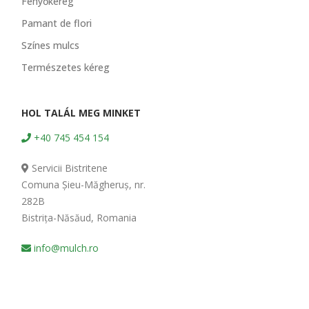
Fenyőkéreg
Pamant de flori
Színes mulcs
Természetes kéreg
HOL TALÁL MEG MINKET
+40 745 454 154
Servicii Bistritene
Comuna Șieu-Măgheruș, nr.
282B
Bistrița-Năsăud, Romania
info@mulch.ro