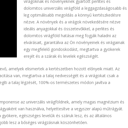
virágoknak és növényeknek gyártott perlites és
dolomitos univerzális virágföld a leggagzdaságosabb és
leg optimálisabb megoldás a könnyű kertészkedésre
nézve. A növények és a virágok növekedésére nézve
ideális anyagokkal és összetevőkkel, a perlites és
dolomitos virágföld hatásai meg fogják haladni az
elvárásait, garantálva az Ön növényeinek és virágainak
egy megfelelő gondoskodást, megtartva a gyökerek
erejét és a szárak és levelek egészségét.
tevő, amelyek elismertek a kertészetben hozott előnyeik miatt. Az
pacitása van, megtartva a talaj nedvességét és a virágokat csak a
Segíti a talaj légzését, 100%-os természetes módon javítva a
komponense az univerzális virágföldnek, amely magas magnézium és
rágyaként van használva, helyettesítve a vegyszer alapú műtrágyát.
a gyökere, egészséges levelűk és száruk lesz, és az általános
jobb lesz a bőséges virágzásnak köszönhetően.