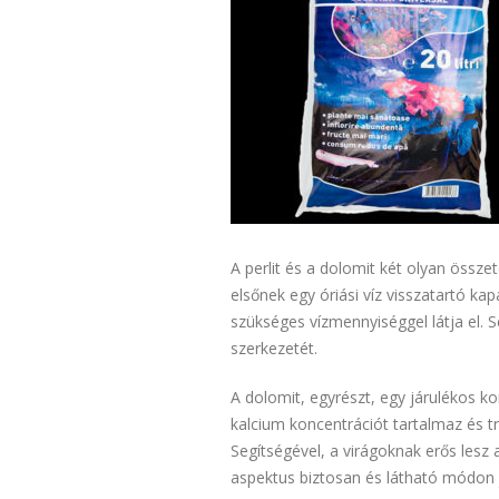
A perlit és a dolomit két olyan össze
elsőnek egy óriási víz visszatartó ka
szükséges vízmennyiséggel látja el. 
szerkezetét.
A dolomit, egyrészt, egy járulékos 
kalcium koncentrációt tartalmaz és t
Segítségével, a virágoknak erős lesz 
aspektus biztosan és látható módon 