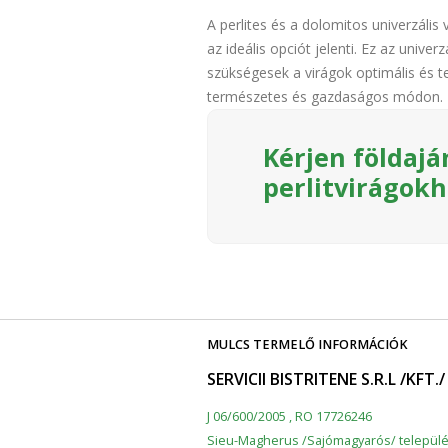
A perlites és a dolomitos univerzáli
az ideális opciót jelenti. Ez az unive
szükségesek a virágok optimális és t
természetes és gazdaságos módon.
Kérjen földajá
perlitvirágok
MULCS TERMELŐ INFORMÁCIÓK
SERVICII BISTRITENE S.R.L /KFT./
J 06/600/2005 , RO 17726246
Sieu-Magherus /Sajómagyarós/ települé